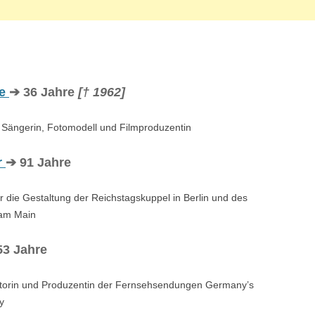
USTRALIEN
OZEANIEN
oe
➔ 36 Jahre
[† 1962]
 Sängerin, Fotomodell und Filmproduzentin
r
➔ 91 Jahre
für die Gestaltung der Reichstagskuppel in Berlin und des
 am Main
53 Jahre
atorin und Produzentin der Fernsehsendungen Germany’s
y