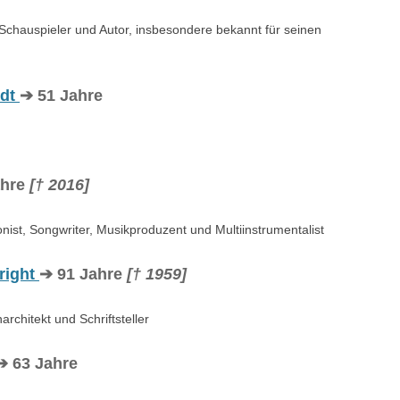
Schauspieler und Autor, insbesondere bekannt für seinen
ndt
➔ 51 Jahre
ahre
[† 2016]
st, Songwriter, Musikproduzent und Multiinstrumentalist
right
➔ 91 Jahre
[† 1959]
rchitekt und Schriftsteller
➔ 63 Jahre