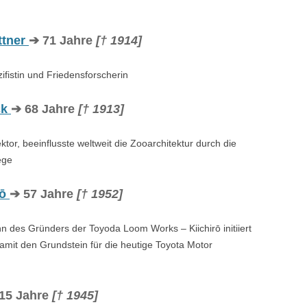
ttner
➔ 71 Jahre
[† 1914]
zifistin und Friedensforscherin
ck
➔ 68 Jahre
[† 1913]
tor, beeinflusste weltweit die Zooarchitektur durch die
ege
rō
➔ 57 Jahre
[† 1952]
 des Gründers der Toyoda Loom Works – Kiichirō initiiert
amit den Grundstein für die heutige Toyota Motor
15 Jahre
[† 1945]