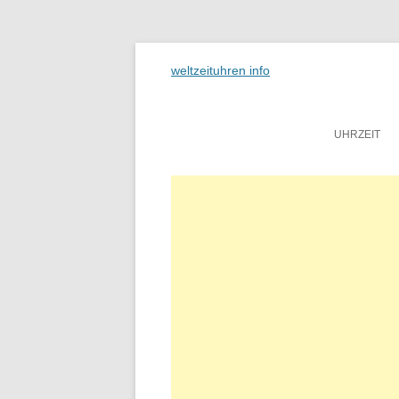
weltzeituhren info
UHRZEIT
N
MI
S
N