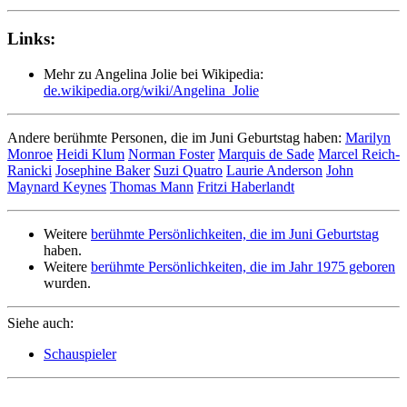
Links:
Mehr zu Angelina Jolie bei Wikipedia:
de.wikipedia.org/wiki/Angelina_Jolie
Andere berühmte Personen, die im Juni Geburtstag haben:
Marilyn
Monroe
Heidi Klum
Norman Foster
Marquis de Sade
Marcel Reich-
Ranicki
Josephine Baker
Suzi Quatro
Laurie Anderson
John
Maynard Keynes
Thomas Mann
Fritzi Haberlandt
Weitere
berühmte Persönlichkeiten, die im Juni Geburtstag
haben.
Weitere
berühmte Persönlichkeiten, die im Jahr 1975 geboren
wurden.
Siehe auch:
Schauspieler