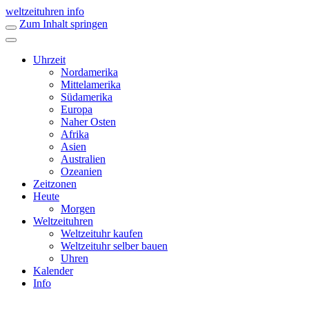
weltzeituhren info
Zum Inhalt springen
Uhrzeit
Nordamerika
Mittelamerika
Südamerika
Europa
Naher Osten
Afrika
Asien
Australien
Ozeanien
Zeitzonen
Heute
Morgen
Weltzeituhren
Weltzeituhr kaufen
Weltzeituhr selber bauen
Uhren
Kalender
Info