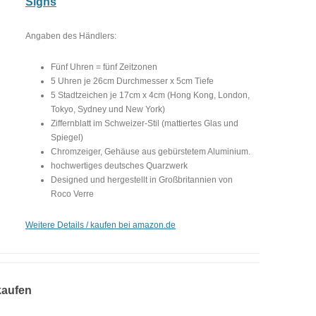
Signs
Angaben des Händlers:
Fünf Uhren = fünf Zeitzonen
5 Uhren je 26cm Durchmesser x 5cm Tiefe
5 Stadtzeichen je 17cm x 4cm (Hong Kong, London,
Tokyo, Sydney und New York)
Ziffernblatt im Schweizer-Stil (mattiertes Glas und
Spiegel)
Chromzeiger, Gehäuse aus gebürstetem Aluminium.
hochwertiges deutsches Quarzwerk
Designed und hergestellt in Großbritannien von
Roco Verre
Weitere Details / kaufen bei amazon.de
kaufen