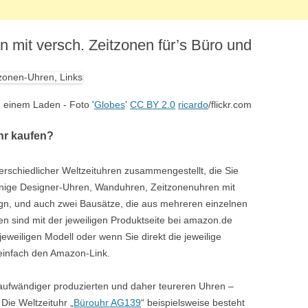
USTRALIEN
 mit versch. Zeitzonen für’s Büro und
OZEANIEN
n einem Laden - Foto '
Globes
'
CC BY 2.0
ricardo
/flickr.com
hr kaufen?
terschiedlicher Weltzeituhren zusammengestellt, die Sie
einige Designer-Uhren, Wanduhren, Zeitzonenuhren mit
ign, und auch zwei Bausätze, die aus mehreren einzelnen
en sind mit der jeweiligen Produktseite bei amazon.de
jeweiligen Modell oder wenn Sie direkt die jeweilige
 einfach den Amazon-Link.
 aufwändiger produzierten und daher teureren Uhren –
Die Weltzeituhr „
Bürouhr AG139
“ beispielsweise besteht