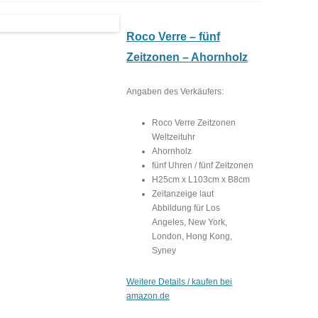
Roco Verre – fünf
Zeitzonen – Ahornholz
Angaben des Verkäufers:
Roco Verre Zeitzonen
Weltzeituhr
Ahornholz
fünf Uhren / fünf Zeitzonen
H25cm x L103cm x B8cm
Zeitanzeige laut
Abbildung für Los
Angeles, New York,
London, Hong Kong,
Syney
Weitere Details / kaufen bei
amazon.de