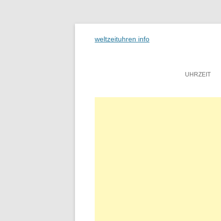
weltzeituhren info
UHRZEIT
N
MI
S
N