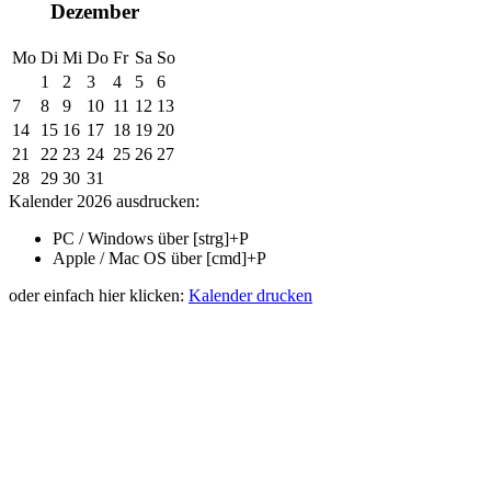
Dezember
Mo
Di
Mi
Do
Fr
Sa
So
1
2
3
4
5
6
7
8
9
10
11
12
13
14
15
16
17
18
19
20
21
22
23
24
25
26
27
28
29
30
31
Kalender 2026 ausdrucken:
PC / Windows über
[strg]+P
Apple / Mac OS über
[cmd]+P
oder einfach hier klicken:
Kalender drucken