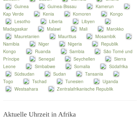
Guinea
Guinea-Bissau
Kamerun
Kap Verde
Kenia
Komoren
Kongo
Lesotho
Liberia
Libyen
Madagaskar
Malawi
Mali
Marokko
Mauretanien
Mauritius
Mosambik
Namibia
Niger
Nigeria
Republik
Kongo
Ruanda
Sambia
São Tomé und
Príncipe
Senegal
Seychellen
Sierra
Leone
Simbabwe
Somalia
Südafrika
Südsudan
Sudan
Tansania
Togo
Tschad
Tunesien
Uganda
Westsahara
Zentralafrikanische Republik
Aktuelle Uhrzeit in Afrika