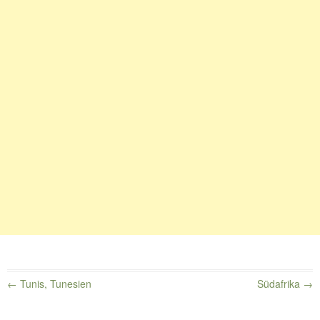
←
Tunis, Tunesien
Südafrika
→
Beitragsnavigation