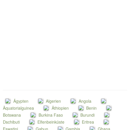
Ägypten
Algerien
Angola
Äquatorialguinea
Äthiopien
Benin
Botswana
Burkina Faso
Burundi
Dschibuti
Elfenbeinküste
Eritrea
Eswatini
Gabun
Gambia
Ghana