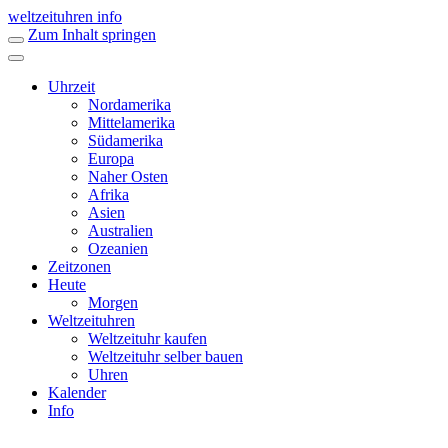
weltzeituhren info
Zum Inhalt springen
Uhrzeit
Nordamerika
Mittelamerika
Südamerika
Europa
Naher Osten
Afrika
Asien
Australien
Ozeanien
Zeitzonen
Heute
Morgen
Weltzeituhren
Weltzeituhr kaufen
Weltzeituhr selber bauen
Uhren
Kalender
Info