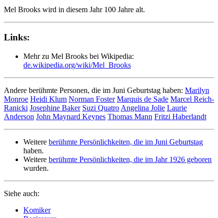
Mel Brooks wird in diesem Jahr 100 Jahre alt.
Links:
Mehr zu Mel Brooks bei Wikipedia:
de.wikipedia.org/wiki/Mel_Brooks
Andere berühmte Personen, die im Juni Geburtstag haben:
Marilyn
Monroe
Heidi Klum
Norman Foster
Marquis de Sade
Marcel Reich-
Ranicki
Josephine Baker
Suzi Quatro
Angelina Jolie
Laurie
Anderson
John Maynard Keynes
Thomas Mann
Fritzi Haberlandt
Weitere
berühmte Persönlichkeiten, die im Juni Geburtstag
haben.
Weitere
berühmte Persönlichkeiten, die im Jahr 1926 geboren
wurden.
Siehe auch:
Komiker