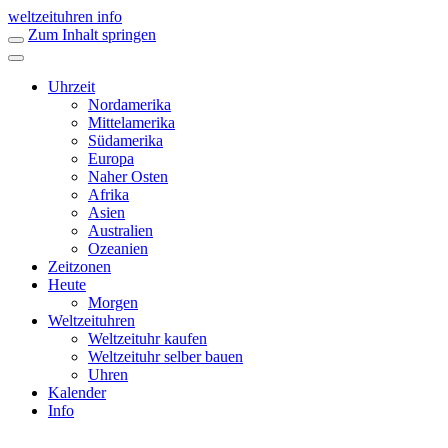
weltzeituhren info
Zum Inhalt springen
Uhrzeit
Nordamerika
Mittelamerika
Südamerika
Europa
Naher Osten
Afrika
Asien
Australien
Ozeanien
Zeitzonen
Heute
Morgen
Weltzeituhren
Weltzeituhr kaufen
Weltzeituhr selber bauen
Uhren
Kalender
Info