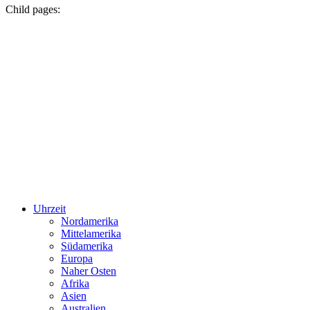
Child pages:
Uhrzeit
Nordamerika
Mittelamerika
Südamerika
Europa
Naher Osten
Afrika
Asien
Australien