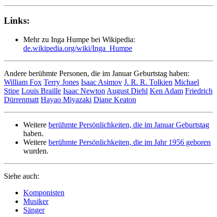
Links:
Mehr zu Inga Humpe bei Wikipedia:
de.wikipedia.org/wiki/Inga_Humpe
Andere berühmte Personen, die im Januar Geburtstag haben:
William Fox
Terry Jones
Isaac Asimov
J. R. R. Tolkien
Michael
Stipe
Louis Braille
Isaac Newton
August Diehl
Ken Adam
Friedrich
Dürrenmatt
Hayao Miyazaki
Diane Keaton
Weitere
berühmte Persönlichkeiten, die im Januar Geburtstag
haben.
Weitere
berühmte Persönlichkeiten, die im Jahr 1956 geboren
wurden.
Siehe auch:
Komponisten
Musiker
Sänger