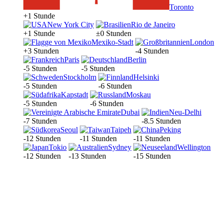
Toronto
+1 Stunde
New York City
Rio de Janeiro
+1 Stunde
±0 Stunden
Mexiko-Stadt
London
+3 Stunden
-4 Stunden
Paris
Berlin
-5 Stunden
-5 Stunden
Stockholm
Helsinki
-5 Stunden
-6 Stunden
Kapstadt
Moskau
-5 Stunden
-6 Stunden
Dubai
Neu-Delhi
-7 Stunden
-8.5 Stunden
Seoul
Taipeh
Peking
-12 Stunden
-11 Stunden
-11 Stunden
Tokio
Sydney
Wellington
-12 Stunden
-13 Stunden
-15 Stunden