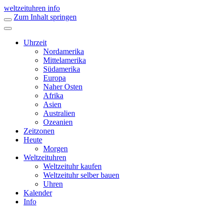
weltzeituhren info
Zum Inhalt springen
Uhrzeit
Nordamerika
Mittelamerika
Südamerika
Europa
Naher Osten
Afrika
Asien
Australien
Ozeanien
Zeitzonen
Heute
Morgen
Weltzeituhren
Weltzeituhr kaufen
Weltzeituhr selber bauen
Uhren
Kalender
Info