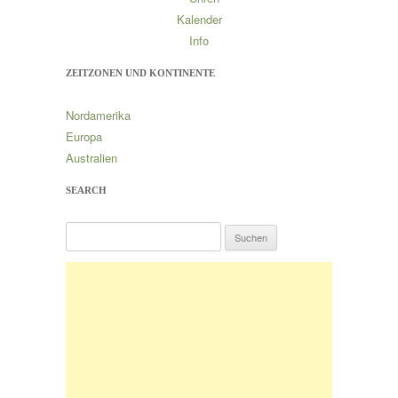
Kalender
Info
ZEITZONEN UND KONTINENTE
Nordamerika
Europa
Australien
SEARCH
S
u
c
h
e
n
n
a