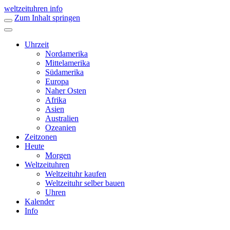
weltzeituhren info
Zum Inhalt springen
Uhrzeit
Nordamerika
Mittelamerika
Südamerika
Europa
Naher Osten
Afrika
Asien
Australien
Ozeanien
Zeitzonen
Heute
Morgen
Weltzeituhren
Weltzeituhr kaufen
Weltzeituhr selber bauen
Uhren
Kalender
Info