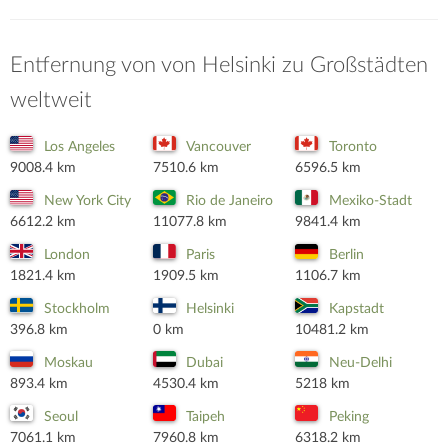
Entfernung von von Helsinki zu Großstädten
weltweit
Los Angeles
Vancouver
Toronto
9008.4 km
7510.6 km
6596.5 km
New York City
Rio de Janeiro
Mexiko-Stadt
6612.2 km
11077.8 km
9841.4 km
London
Paris
Berlin
1821.4 km
1909.5 km
1106.7 km
Stockholm
Helsinki
Kapstadt
396.8 km
0 km
10481.2 km
Moskau
Dubai
Neu-Delhi
893.4 km
4530.4 km
5218 km
Seoul
Taipeh
Peking
7061.1 km
7960.8 km
6318.2 km