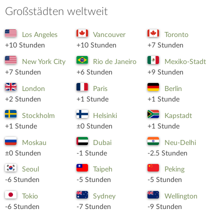
Großstädten weltweit
Los Angeles
Vancouver
Toronto
+10 Stunden
+10 Stunden
+7 Stunden
New York City
Rio de Janeiro
Mexiko-Stadt
+7 Stunden
+6 Stunden
+9 Stunden
London
Paris
Berlin
+2 Stunden
+1 Stunde
+1 Stunde
Stockholm
Helsinki
Kapstadt
+1 Stunde
±0 Stunden
+1 Stunde
Moskau
Dubai
Neu-Delhi
±0 Stunden
-1 Stunde
-2.5 Stunden
Seoul
Taipeh
Peking
-6 Stunden
-5 Stunden
-5 Stunden
Tokio
Sydney
Wellington
-6 Stunden
-7 Stunden
-9 Stunden