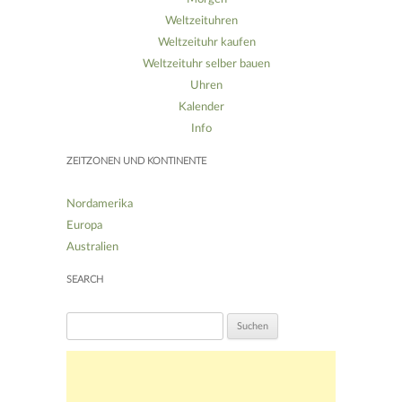
Weltzeituhren
Weltzeituhr kaufen
Weltzeituhr selber bauen
Uhren
Kalender
Info
ZEITZONEN UND KONTINENTE
Nordamerika
Europa
Australien
SEARCH
S
u
c
h