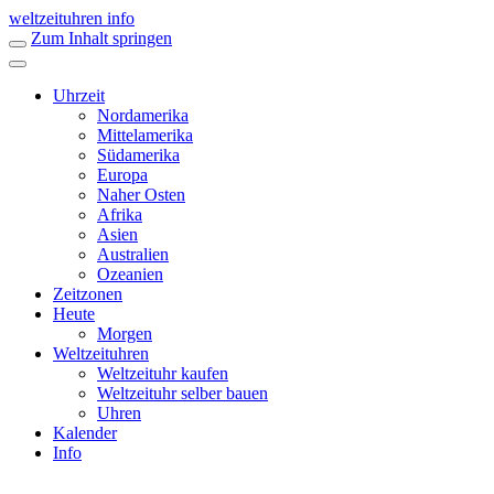
weltzeituhren info
Zum Inhalt springen
Uhrzeit
Nordamerika
Mittelamerika
Südamerika
Europa
Naher Osten
Afrika
Asien
Australien
Ozeanien
Zeitzonen
Heute
Morgen
Weltzeituhren
Weltzeituhr kaufen
Weltzeituhr selber bauen
Uhren
Kalender
Info