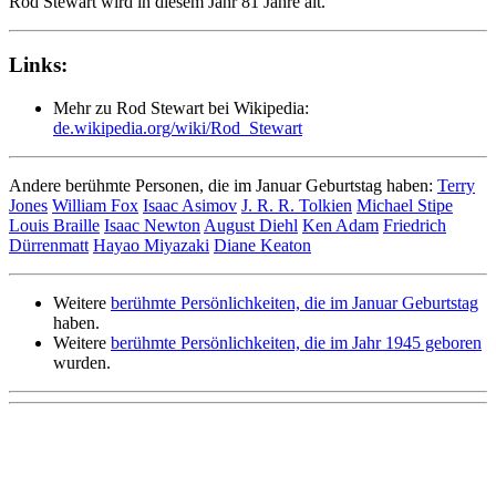
Rod Stewart wird in diesem Jahr 81 Jahre alt.
Links:
Mehr zu Rod Stewart bei Wikipedia:
de.wikipedia.org/wiki/Rod_Stewart
Andere berühmte Personen, die im Januar Geburtstag haben:
Terry
Jones
William Fox
Isaac Asimov
J. R. R. Tolkien
Michael Stipe
Louis Braille
Isaac Newton
August Diehl
Ken Adam
Friedrich
Dürrenmatt
Hayao Miyazaki
Diane Keaton
Weitere
berühmte Persönlichkeiten, die im Januar Geburtstag
haben.
Weitere
berühmte Persönlichkeiten, die im Jahr 1945 geboren
wurden.