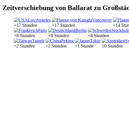
Zeitverschiebung von Ballarat zu Großstä
Los Angeles
Vancouver
+17 Stunden
+17 Stunden
+14 Stu
Paris
Berlin
Stockhol
+8 Stunden
+8 Stunden
+8 Stunden
Taipeh
Peking
Tokio
S
+2 Stunden
+2 Stunden
+1 Stunde
±0 Stunden