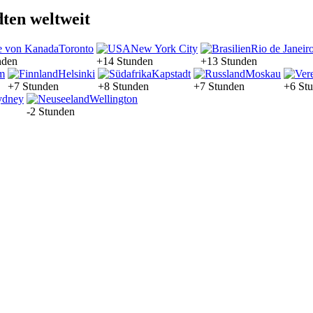
dten weltweit
Toronto
New York City
Rio de Janeir
nden
+14 Stunden
+13 Stunden
m
Helsinki
Kapstadt
Moskau
+7 Stunden
+8 Stunden
+7 Stunden
+6 St
ydney
Wellington
-2 Stunden