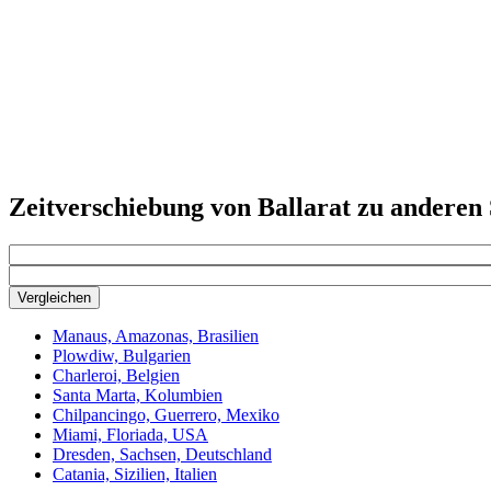
Zeitverschiebung von Ballarat zu anderen
Vergleichen
Manaus, Amazonas, Brasilien
Plowdiw, Bulgarien
Charleroi, Belgien
Santa Marta, Kolumbien
Chilpancingo, Guerrero, Mexiko
Miami, Floriada, USA
Dresden, Sachsen, Deutschland
Catania, Sizilien, Italien