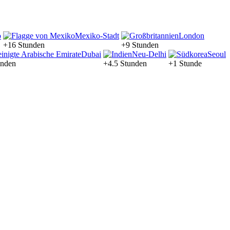
o
Mexiko-Stadt
London
+16 Stunden
+9 Stunden
Dubai
Neu-Delhi
Seoul
unden
+4.5 Stunden
+1 Stunde