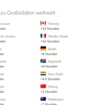
t zu Großstädten weltweit
couver
Toronto
nden
+14 Stunden
 de Janeiro
Mexiko-Stadt
nden
+16 Stunden
is
Berlin
den
+8 Stunden
sinki
Kapstadt
den
+8 Stunden
bai
Neu-Delhi
den
+4.5 Stunden
peh
Peking
den
+2 Stunden
dney
Wellington
den
-2 Stunden