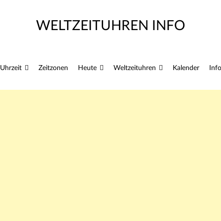
WELTZEITUHREN INFO
Zum
Uhrzeit
Zeitzonen
Heute
Weltzeituhren
Kalender
Inf
Inhalt
springen