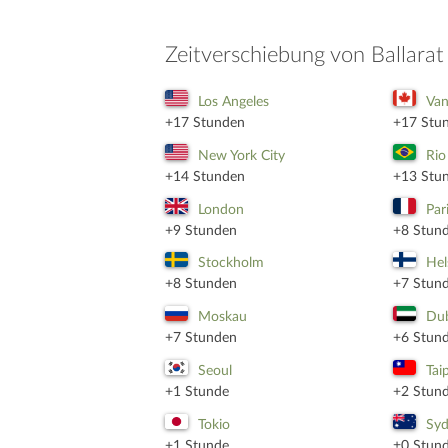
Zeitverschiebung von Ballara
Los Angeles
Van
+17 Stunden
+17 Stu
New York City
Rio
+14 Stunden
+13 Stu
London
Par
+9 Stunden
+8 Stun
Stockholm
Hel
+8 Stunden
+7 Stun
Moskau
Du
+7 Stunden
+6 Stun
Seoul
Tai
+1 Stunde
+2 Stun
Tokio
Sy
+1 Stunde
±0 Stun