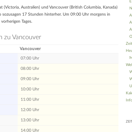
E
t (Victoria, Australien) und Vancouver (British Columbia, Kanada)
N
lso sozusagen 17 Stunden hinterher. Um 09:00 Uhr morgens in
A
 vorherigen Tages.
A
A
ch zu Vancouver
O
Zei
Vancouver
He
M
07:00 Uhr
Wel
08:00 Uhr
W
09:00 Uhr
W
U
10:00 Uhr
Kal
11:00 Uhr
Inf
12:00 Uhr
13:00 Uhr
ZEI
14:00 Uhr