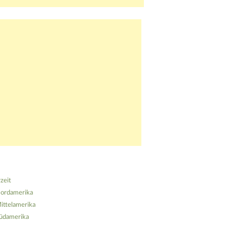
zeit
ordamerika
ittelamerika
üdamerika