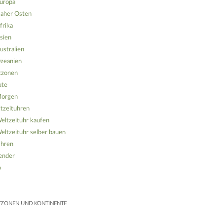
uropa
aher Osten
frika
sien
ustralien
zeanien
tzonen
ute
orgen
tzeituhren
eltzeituhr kaufen
eltzeituhr selber bauen
hren
ender
o
TZONEN UND KONTINENTE