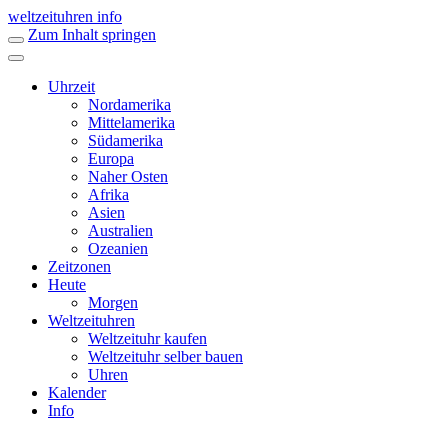
weltzeituhren info
Zum Inhalt springen
Uhrzeit
Nordamerika
Mittelamerika
Südamerika
Europa
Naher Osten
Afrika
Asien
Australien
Ozeanien
Zeitzonen
Heute
Morgen
Weltzeituhren
Weltzeituhr kaufen
Weltzeituhr selber bauen
Uhren
Kalender
Info