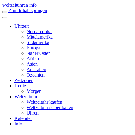
weltzeituhren info
Zum Inhalt springen
Uhrzeit
Nordamerika
Mittelamerika
Südamerika
Europa
Naher Osten
Afrika
Asien
Australien
Ozeanien
Zeitzonen
Heute
Morgen
Weltzeituhren
Weltzeituhr kaufen
Weltzeituhr selber bauen
Uhren
Kalender
Info