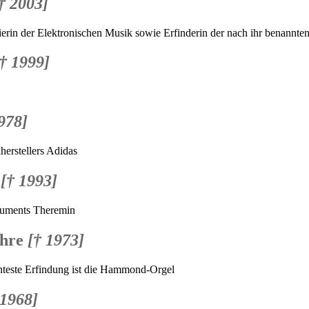
† 2003]
erin der Elektronischen Musik sowie Erfinderin der nach ihr benannt
[† 1999]
978]
herstellers Adidas
e
[† 1993]
truments Theremin
ahre
[† 1973]
nteste Erfindung ist die Hammond-Orgel
 1968]