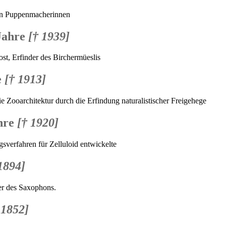
ten Puppenmacherinnen
Jahre
[† 1939]
st, Erfinder des Birchermüeslis
e
[† 1913]
ie Zooarchitektur durch die Erfindung naturalistischer Freigehege
hre
[† 1920]
gsverfahren für Zelluloid entwickelte
1894]
er des Saxophons.
 1852]