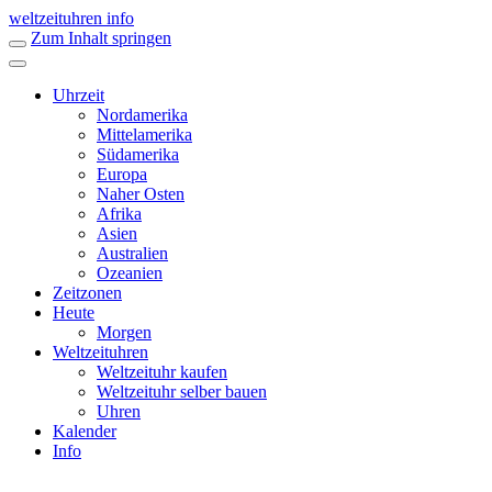
weltzeituhren info
Zum Inhalt springen
Uhrzeit
Nordamerika
Mittelamerika
Südamerika
Europa
Naher Osten
Afrika
Asien
Australien
Ozeanien
Zeitzonen
Heute
Morgen
Weltzeituhren
Weltzeituhr kaufen
Weltzeituhr selber bauen
Uhren
Kalender
Info