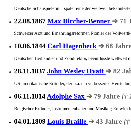
Deutsche Schauspielerin – später eine der weltweit bekanntes
22.08.1867
Max Bircher-Benner
➔ 71 
Schweizer Arzt und Ernährungsreformer, Pionier der Vollwertko
10.06.1844
Carl Hagenbeck
➔ 68 Jahr
Deutscher Tierhändler und Zoodirektor, beeinflusste weltweit d
28.11.1837
John Wesley Hyatt
➔ 82 Ja
US-amerikanische Erfinder, der u.a. ein verbessertes Herstellun
06.11.1814
Adolphe Sax
➔ 79 Jahre
[† 
Belgischer Erfinder, Instrumentenbauer und Musiker; Entwickl
04.01.1809
Louis Braille
➔ 43 Jahre
[†