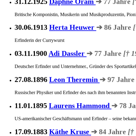
31.12.1925
Daphne Oram
➔ 77 Jahre
[
Britische Komponistin, Musikerin und Musikproduzentin, Pioni
30.06.1913
Herta Heuwer
➔ 86 Jahre
Erfinderin der Currywurst
03.11.1900
Adi Dassler
➔ 77 Jahre
[† 1
Deutscher Erfinder und Unternehmer., Gründer des Sportartikel
27.08.1896
Leon Theremin
➔ 97 Jahr
Russischer Physiker und Erfinder des nach ihm benannten Ins
11.01.1895
Laurens Hammond
➔ 78 J
US-amerikanischer Geschäftsmann und Erfinder – seine bekan
17.09.1883
Käthe Kruse
➔ 84 Jahre
[†