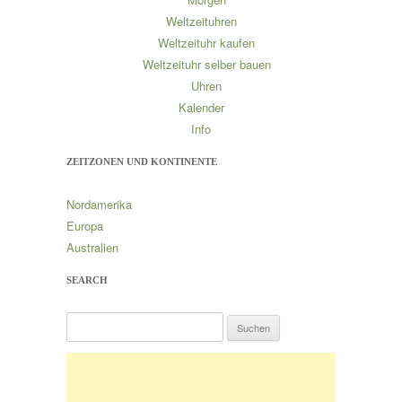
Weltzeituhren
Weltzeituhr kaufen
Weltzeituhr selber bauen
Uhren
Kalender
Info
ZEITZONEN UND KONTINENTE
Nordamerika
Europa
Australien
SEARCH
S
u
c
h