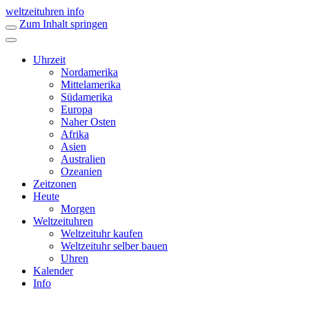
weltzeituhren info
Zum Inhalt springen
Uhrzeit
Nordamerika
Mittelamerika
Südamerika
Europa
Naher Osten
Afrika
Asien
Australien
Ozeanien
Zeitzonen
Heute
Morgen
Weltzeituhren
Weltzeituhr kaufen
Weltzeituhr selber bauen
Uhren
Kalender
Info