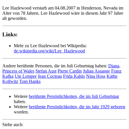
Lee Hazlewood verstarb am 04.08.2007 in Henderson, Nevada im
Alter von 78 Jahren. Lee Hazlewood wäre in diesem Jahr 97 Jahre
alt geworden.
Links:
Mehr zu Lee Hazlewood bei Wikipedia:
de.wikipedia.org/wiki/Lee_Hazlewood
Andere berühmte Personen, die im Juli Geburtstag haben:
Diana,
Princess of Wales
Stefan Aust
Pierre Cardin
Julian Assange
Franz
Kafka
Ute Lemper
Jean Cocteau
Frida Kahlo
Nina Hoss
Käthe
Kollwitz
Tom Hanks
Weitere
berühmte Persönlichkeiten, die im Juli Geburtstag
haben.
Weitere
berühmte Persönlichkeiten, die im Jahr 1929 geboren
wurden.
Siehe auch: