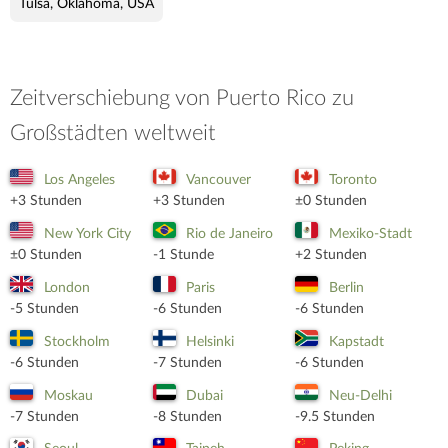
Tulsa, Oklahoma, USA
Zeitverschiebung von Puerto Rico zu
Großstädten weltweit
Los Angeles
Vancouver
Toronto
+3 Stunden
+3 Stunden
±0 Stunden
New York City
Rio de Janeiro
Mexiko-Stadt
±0 Stunden
-1 Stunde
+2 Stunden
London
Paris
Berlin
-5 Stunden
-6 Stunden
-6 Stunden
Stockholm
Helsinki
Kapstadt
-6 Stunden
-7 Stunden
-6 Stunden
Moskau
Dubai
Neu-Delhi
-7 Stunden
-8 Stunden
-9.5 Stunden