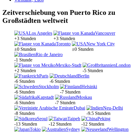
Zeitverschiebung von Puerto Rico zu
Großstädten weltweit
Los Angeles
Vancouver
+3 Stunden
+3 Stunden
Toronto
New York City
±0 Stunden
±0 Stunden
Rio de Janeiro
-1 Stunde
Mexiko-Stadt
London
+2 Stunden
-5 Stunden
Paris
Berlin
-6 Stunden
-6 Stunden
Stockholm
Helsinki
-6 Stunden
-7 Stunden
Kapstadt
Moskau
-6 Stunden
-7 Stunden
Dubai
Neu-Delhi
-8 Stunden
-9.5 Stunden
Seoul
Taipeh
Peking
-13 Stunden
-12 Stunden
-12 Stunden
Tokio
Sydney
Wellington