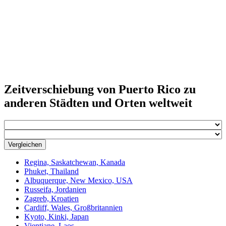
Zeitverschiebung von Puerto Rico zu
anderen Städten und Orten weltweit
Vergleichen
Regina, Saskatchewan, Kanada
Phuket, Thailand
Albuquerque, New Mexico, USA
Russeifa, Jordanien
Zagreb, Kroatien
Cardiff, Wales, Großbritannien
Kyoto, Kinki, Japan
Vientiane, Laos