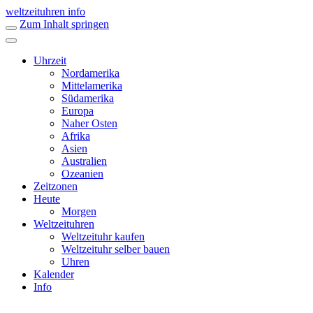
weltzeituhren info
Zum Inhalt springen
Uhrzeit
Nordamerika
Mittelamerika
Südamerika
Europa
Naher Osten
Afrika
Asien
Australien
Ozeanien
Zeitzonen
Heute
Morgen
Weltzeituhren
Weltzeituhr kaufen
Weltzeituhr selber bauen
Uhren
Kalender
Info