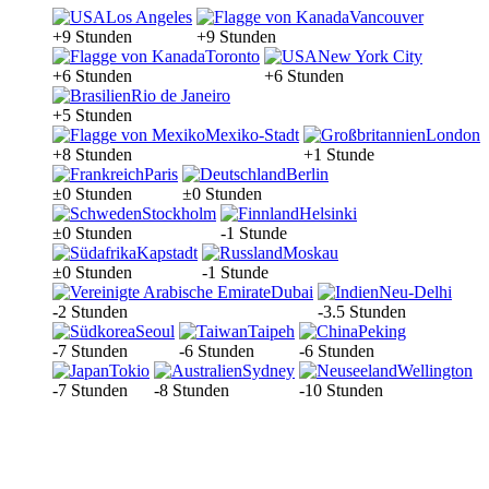
Los Angeles
Vancouver
+9 Stunden
+9 Stunden
Toronto
New York City
+6 Stunden
+6 Stunden
Rio de Janeiro
+5 Stunden
Mexiko-Stadt
London
+8 Stunden
+1 Stunde
Paris
Berlin
±0 Stunden
±0 Stunden
Stockholm
Helsinki
±0 Stunden
-1 Stunde
Kapstadt
Moskau
±0 Stunden
-1 Stunde
Dubai
Neu-Delhi
-2 Stunden
-3.5 Stunden
Seoul
Taipeh
Peking
-7 Stunden
-6 Stunden
-6 Stunden
Tokio
Sydney
Wellington
-7 Stunden
-8 Stunden
-10 Stunden