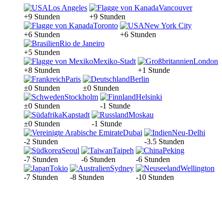
Los Angeles
Vancouver
+9 Stunden
+9 Stunden
Toronto
New York City
+6 Stunden
+6 Stunden
Rio de Janeiro
+5 Stunden
Mexiko-Stadt
London
+8 Stunden
+1 Stunde
Paris
Berlin
±0 Stunden
±0 Stunden
Stockholm
Helsinki
±0 Stunden
-1 Stunde
Kapstadt
Moskau
±0 Stunden
-1 Stunde
Dubai
Neu-Delhi
-2 Stunden
-3.5 Stunden
Seoul
Taipeh
Peking
-7 Stunden
-6 Stunden
-6 Stunden
Tokio
Sydney
Wellington
-7 Stunden
-8 Stunden
-10 Stunden