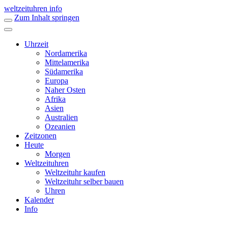
weltzeituhren info
Zum Inhalt springen
Uhrzeit
Nordamerika
Mittelamerika
Südamerika
Europa
Naher Osten
Afrika
Asien
Australien
Ozeanien
Zeitzonen
Heute
Morgen
Weltzeituhren
Weltzeituhr kaufen
Weltzeituhr selber bauen
Uhren
Kalender
Info