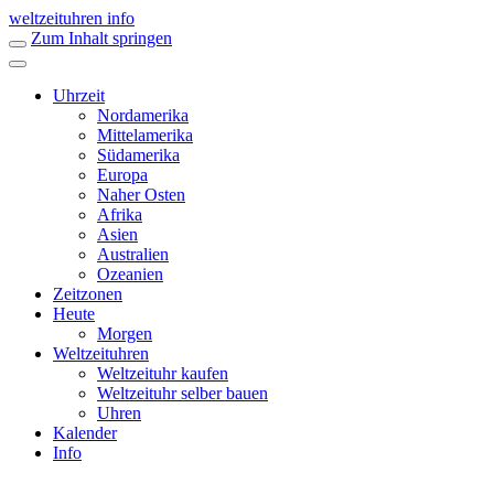
weltzeituhren info
Zum Inhalt springen
Uhrzeit
Nordamerika
Mittelamerika
Südamerika
Europa
Naher Osten
Afrika
Asien
Australien
Ozeanien
Zeitzonen
Heute
Morgen
Weltzeituhren
Weltzeituhr kaufen
Weltzeituhr selber bauen
Uhren
Kalender
Info