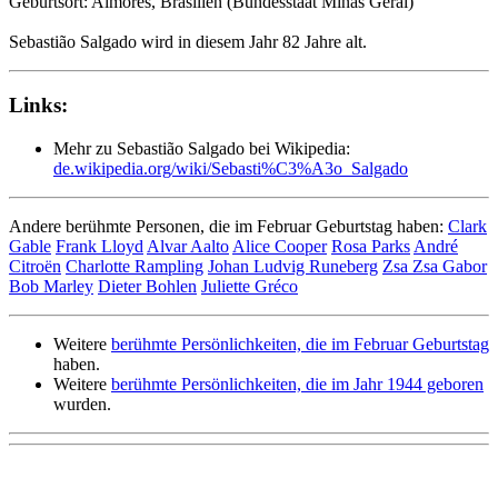
Geburtsort: Aimorés, Brasilien (Bundesstaat Minas Gerai)
Sebastião Salgado wird in diesem Jahr 82 Jahre alt.
Links:
Mehr zu Sebastião Salgado bei Wikipedia:
de.wikipedia.org/wiki/Sebasti%C3%A3o_Salgado
Andere berühmte Personen, die im Februar Geburtstag haben:
Clark
Gable
Frank Lloyd
Alvar Aalto
Alice Cooper
Rosa Parks
André
Citroën
Charlotte Rampling
Johan Ludvig Runeberg
Zsa Zsa Gabor
Bob Marley
Dieter Bohlen
Juliette Gréco
Weitere
berühmte Persönlichkeiten, die im Februar Geburtstag
haben.
Weitere
berühmte Persönlichkeiten, die im Jahr 1944 geboren
wurden.