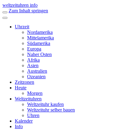
weltzeituhren info
Zum Inhalt springen
Uhrzeit
Nordamerika
Mittelamerika
Südamerika
Europa
Naher Osten
Afrika
Asien
Australien
Ozeanien
Zeitzonen
Heute
Morgen
Weltzeituhren
Weltzeituhr kaufen
Weltzeituhr selber bauen
Uhren
Kalender
Info