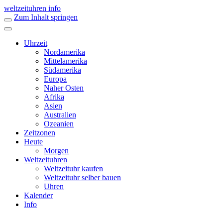
weltzeituhren info
Zum Inhalt springen
Uhrzeit
Nordamerika
Mittelamerika
Südamerika
Europa
Naher Osten
Afrika
Asien
Australien
Ozeanien
Zeitzonen
Heute
Morgen
Weltzeituhren
Weltzeituhr kaufen
Weltzeituhr selber bauen
Uhren
Kalender
Info