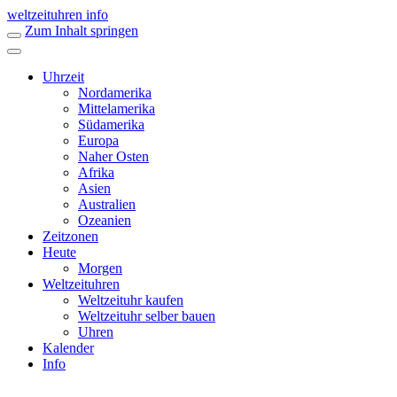
weltzeituhren info
Zum Inhalt springen
Uhrzeit
Nordamerika
Mittelamerika
Südamerika
Europa
Naher Osten
Afrika
Asien
Australien
Ozeanien
Zeitzonen
Heute
Morgen
Weltzeituhren
Weltzeituhr kaufen
Weltzeituhr selber bauen
Uhren
Kalender
Info