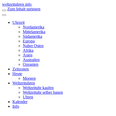
weltzeituhren info
Zum Inhalt springen
Uhrzeit
Nordamerika
Mittelamerika
Südamerika
Europa
Naher Osten
Afrika
Asien
Australien
Ozeanien
Zeitzonen
Heute
Morgen
Weltzeituhren
Weltzeituhr kaufen
Weltzeituhr selber bauen
Uhren
Kalender
Info