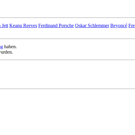
 Jett
Keanu Reeves
Ferdinand Porsche
Oskar Schlemmer
Beyoncé
Fre
ag
haben.
urden.