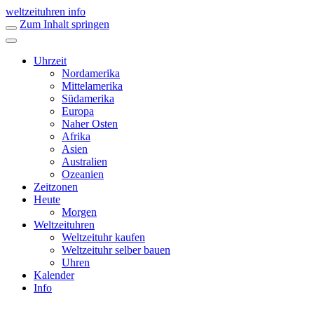
weltzeituhren info
Zum Inhalt springen
Uhrzeit
Nordamerika
Mittelamerika
Südamerika
Europa
Naher Osten
Afrika
Asien
Australien
Ozeanien
Zeitzonen
Heute
Morgen
Weltzeituhren
Weltzeituhr kaufen
Weltzeituhr selber bauen
Uhren
Kalender
Info