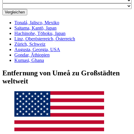
Vergleichen
Tonalá, Jalisco, Mexiko
Saitama, Kantō, Japan
Hachinohe, Tōhoku, Japan
Linz, Ober­österreich, Österreich
Zürich, Schweiz
Augusta, Georgia, USA
Gondar, Äthiopien
Kumasi, Ghana
Entfernung von Umeå zu Großstädten
weltweit