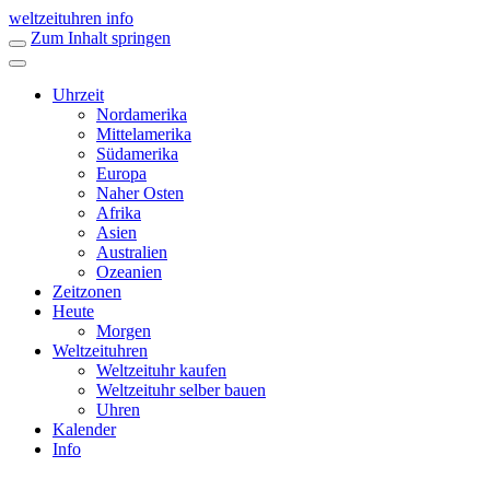
weltzeituhren info
Zum Inhalt springen
Uhrzeit
Nordamerika
Mittelamerika
Südamerika
Europa
Naher Osten
Afrika
Asien
Australien
Ozeanien
Zeitzonen
Heute
Morgen
Weltzeituhren
Weltzeituhr kaufen
Weltzeituhr selber bauen
Uhren
Kalender
Info