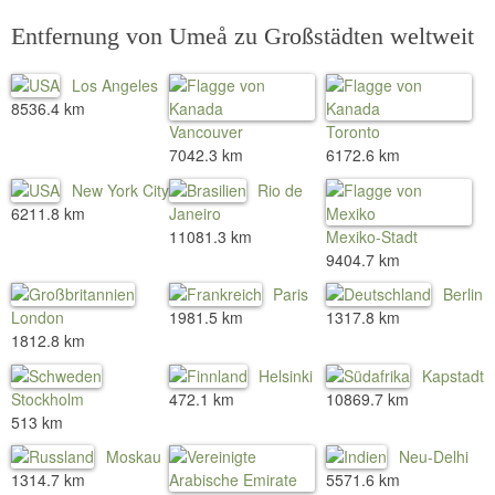
Entfernung von Umeå zu Großstädten weltweit
Los Angeles
8536.4 km
Vancouver
Toronto
7042.3 km
6172.6 km
New York City
Rio de
6211.8 km
Janeiro
11081.3 km
Mexiko-Stadt
9404.7 km
Paris
Berlin
London
1981.5 km
1317.8 km
1812.8 km
Helsinki
Kapstadt
Stockholm
472.1 km
10869.7 km
513 km
Moskau
Neu-Delhi
1314.7 km
5571.6 km