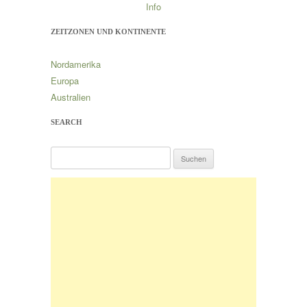
Info
ZEITZONEN UND KONTINENTE
Nordamerika
Europa
Australien
SEARCH
S
u
c
h
e
n
n
a
c
h