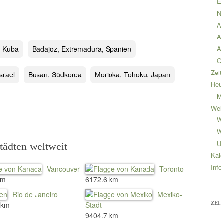
E
N
A
A
 Kuba
Badajoz, Extremadura, Spanien
A
O
Zei
Israel
Busan, Südkorea
Morioka, Tōhoku, Japan
Heu
M
Wel
W
W
U
ädten weltweit
Kal
Inf
Vancouver
Toronto
km
6172.6 km
Rio de Janeiro
Mexiko-
ZEI
 km
Stadt
9404.7 km