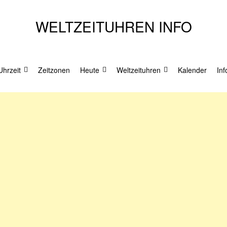
WELTZEITUHREN INFO
Zum
Uhrzeit
Zeitzonen
Heute
Weltzeituhren
Kalender
Inf
Inhalt
springen