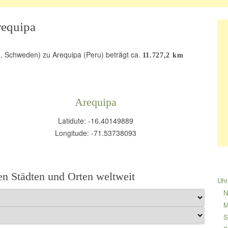
requipa
, Schweden) zu Arequipa (Peru) beträgt ca.
11.727,2 km
Arequipa
Latidute: -16.40149889
Longitude: -71.53738093
n Städten und Orten weltweit
Uhr
N
M
S