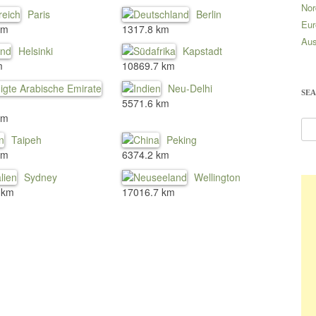
Nor
Paris
Berlin
Eur
km
1317.8 km
Aus
Helsinki
Kapstadt
m
10869.7 km
Neu-Delhi
SE
5571.6 km
km
S
Taipeh
Peking
u
km
6374.2 km
c
Sydney
Wellington
h
 km
17016.7 km
e
n
n
a
c
h
: