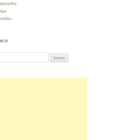
damerika
opa
tralien
ARCH