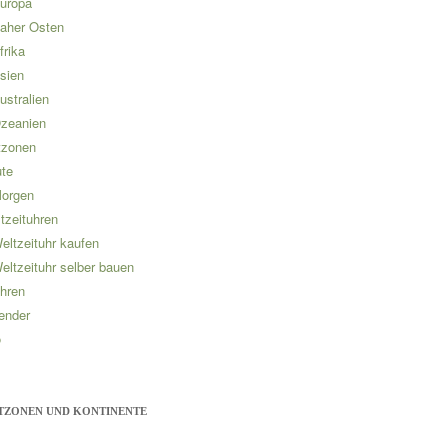
uropa
aher Osten
frika
sien
ustralien
zeanien
tzonen
te
orgen
tzeituhren
eltzeituhr kaufen
eltzeituhr selber bauen
hren
ender
o
TZONEN UND KONTINENTE