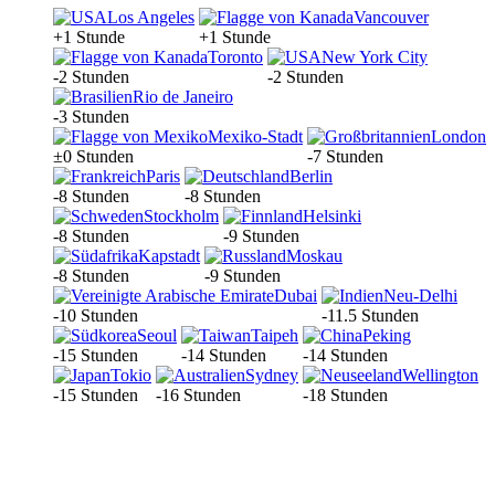
Los Angeles
Vancouver
+1 Stunde
+1 Stunde
Toronto
New York City
-2 Stunden
-2 Stunden
Rio de Janeiro
-3 Stunden
Mexiko-Stadt
London
±0 Stunden
-7 Stunden
Paris
Berlin
-8 Stunden
-8 Stunden
Stockholm
Helsinki
-8 Stunden
-9 Stunden
Kapstadt
Moskau
-8 Stunden
-9 Stunden
Dubai
Neu-Delhi
-10 Stunden
-11.5 Stunden
Seoul
Taipeh
Peking
-15 Stunden
-14 Stunden
-14 Stunden
Tokio
Sydney
Wellington
-15 Stunden
-16 Stunden
-18 Stunden