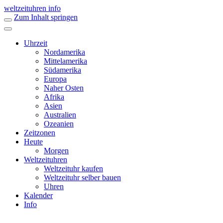
weltzeituhren info
Zum Inhalt springen
Uhrzeit
Nordamerika
Mittelamerika
Südamerika
Europa
Naher Osten
Afrika
Asien
Australien
Ozeanien
Zeitzonen
Heute
Morgen
Weltzeituhren
Weltzeituhr kaufen
Weltzeituhr selber bauen
Uhren
Kalender
Info