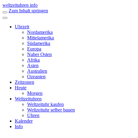
weltzeituhren info
Zum Inhalt springen
Uhrzeit
Nordamerika
Mittelamerika
Südamerika
Europa
Naher Osten
Afrika
Asien
Australien
Ozeanien
Zeitzonen
Heute
Morgen
Weltzeituhren
Weltzeituhr kaufen
Weltzeituhr selber bauen
Uhren
Kalender
Info