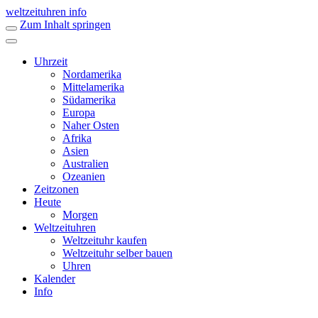
weltzeituhren info
Zum Inhalt springen
Uhrzeit
Nordamerika
Mittelamerika
Südamerika
Europa
Naher Osten
Afrika
Asien
Australien
Ozeanien
Zeitzonen
Heute
Morgen
Weltzeituhren
Weltzeituhr kaufen
Weltzeituhr selber bauen
Uhren
Kalender
Info