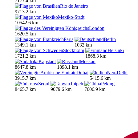
7177.4 km
Rio de Janeiro
9713.2 km
Mexiko-Stadt
10542.6 km
London
1620.5 km
Paris
Berlin
1349.1 km
1032 km
Stockholm
Helsinki
1721.2 km
1868.3 km
Kapstadt
Moskau
8647.8 km
1898.1 km
Dubai
Neu-Delhi
3915.7 km
5415.6 km
Seoul
Taipeh
Peking
8465.7 km
9079.6 km
7606.9 km