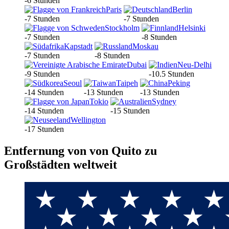
-6 Stunden
Paris
Berlin
-7 Stunden
-7 Stunden
Stockholm
Helsinki
-7 Stunden
-8 Stunden
Kapstadt
Moskau
-7 Stunden
-8 Stunden
Dubai
Neu-Delhi
-9 Stunden
-10.5 Stunden
Seoul
Taipeh
Peking
-14 Stunden
-13 Stunden
-13 Stunden
Tokio
Sydney
-14 Stunden
-15 Stunden
Wellington
-17 Stunden
Entfernung von von Quito zu
Großstädten weltweit