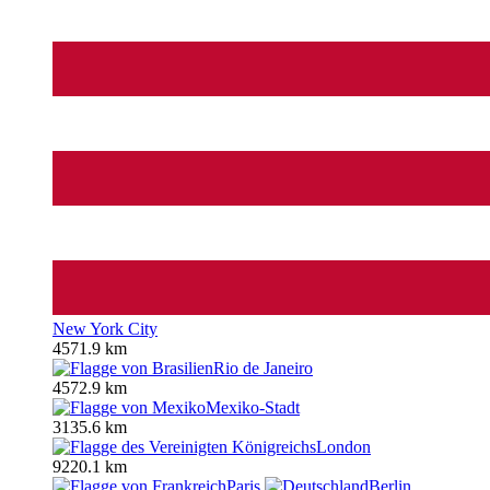
New York City
4571.9 km
Rio de Janeiro
4572.9 km
Mexiko-Stadt
3135.6 km
London
9220.1 km
Paris
Berlin