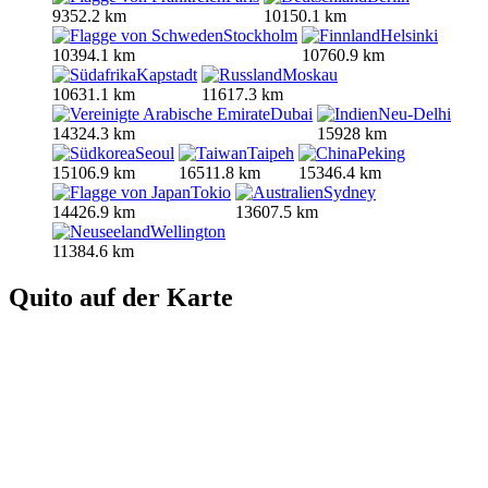
9352.2 km
10150.1 km
Stockholm
Helsinki
10394.1 km
10760.9 km
Kapstadt
Moskau
10631.1 km
11617.3 km
Dubai
Neu-Delhi
14324.3 km
15928 km
Seoul
Taipeh
Peking
15106.9 km
16511.8 km
15346.4 km
Tokio
Sydney
14426.9 km
13607.5 km
Wellington
11384.6 km
Quito auf der Karte