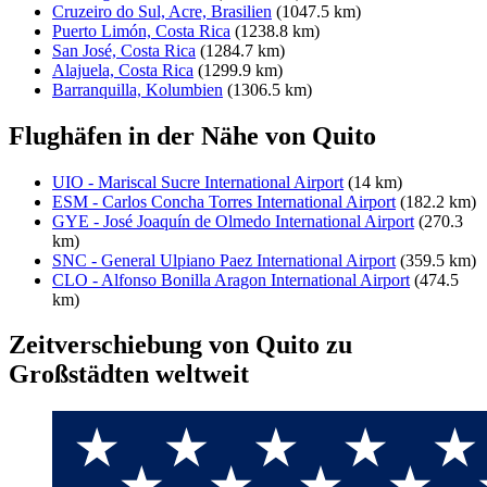
Cruzeiro do Sul, Acre, Brasilien
(1047.5 km)
Puerto Limón, Costa Rica
(1238.8 km)
San José, Costa Rica
(1284.7 km)
Alajuela, Costa Rica
(1299.9 km)
Barranquilla, Kolumbien
(1306.5 km)
Flughäfen in der Nähe von Quito
UIO - Mariscal Sucre International Airport
(14 km)
ESM - Carlos Concha Torres International Airport
(182.2 km)
GYE - José Joaquín de Olmedo International Airport
(270.3
km)
SNC - General Ulpiano Paez International Airport
(359.5 km)
CLO - Alfonso Bonilla Aragon International Airport
(474.5
km)
Zeitverschiebung von Quito zu
Großstädten weltweit