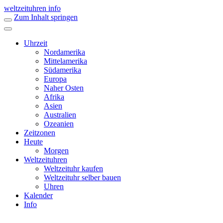
weltzeituhren info
Zum Inhalt springen
Uhrzeit
Nordamerika
Mittelamerika
Südamerika
Europa
Naher Osten
Afrika
Asien
Australien
Ozeanien
Zeitzonen
Heute
Morgen
Weltzeituhren
Weltzeituhr kaufen
Weltzeituhr selber bauen
Uhren
Kalender
Info