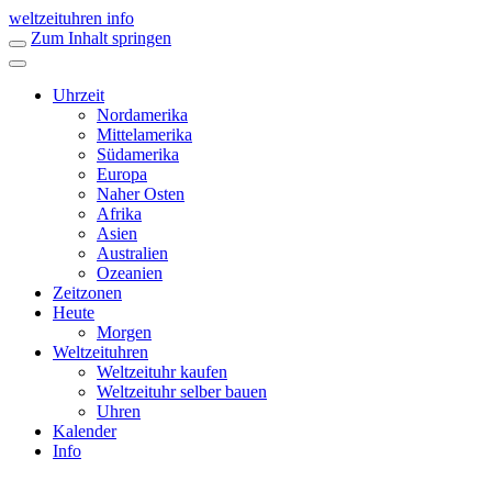
weltzeituhren info
Zum Inhalt springen
Uhrzeit
Nordamerika
Mittelamerika
Südamerika
Europa
Naher Osten
Afrika
Asien
Australien
Ozeanien
Zeitzonen
Heute
Morgen
Weltzeituhren
Weltzeituhr kaufen
Weltzeituhr selber bauen
Uhren
Kalender
Info