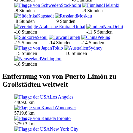
Stockholm
Helsinki
-8 Stunden
-9 Stunden
Kapstadt
Moskau
-8 Stunden
-9 Stunden
Dubai
Neu-Delhi
-10 Stunden
-11.5 Stunden
Seoul
Taipeh
Peking
-15 Stunden
-14 Stunden
-14 Stunden
Tokio
Sydney
-15 Stunden
-16 Stunden
Wellington
-18 Stunden
Entfernung von von Puerto Limón zu
Großstädten weltweit
Los Angeles
4469.6 km
Vancouver
5719.6 km
Toronto
3759.3 km
New York City