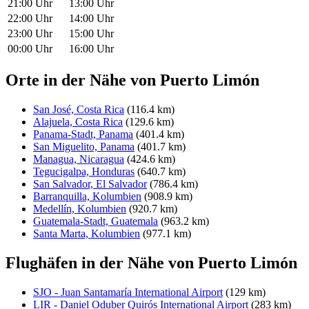
21:00 Uhr
13:00 Uhr
22:00 Uhr
14:00 Uhr
23:00 Uhr
15:00 Uhr
00:00 Uhr
16:00 Uhr
Orte in der Nähe von Puerto Limón
San José, Costa Rica
(116.4 km)
Alajuela, Costa Rica
(129.6 km)
Panama-Stadt, Panama
(401.4 km)
San Miguelito, Panama
(401.7 km)
Managua, Nicaragua
(424.6 km)
Tegucigalpa, Honduras
(640.7 km)
San Salvador, El Salvador
(786.4 km)
Barranquilla, Kolumbien
(908.9 km)
Medellín, Kolumbien
(920.7 km)
Guatemala-Stadt, Guatemala
(963.2 km)
Santa Marta, Kolumbien
(977.1 km)
Flughäfen in der Nähe von Puerto Limón
SJO - Juan Santamaría International Airport
(129 km)
LIR - Daniel Oduber Quirós International Airport
(283 km)