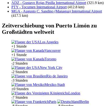
ADZ - Gustavo Rojas Pinilla International Airport
(321.9 km)
PTY - Tocumen International Airport
(412.8 km)
MGA - Augusto C. Sandino (Managua) International Airport
(417.5 km)
Zeitverschiebung von Puerto Limón zu
Großstädten weltweit
Los Angeles
+1 Stunde
Vancouver
+1 Stunde
Toronto
-2 Stunden
New York City
-2 Stunden
Rio de Janeiro
-3 Stunden
Mexiko-Stadt
±0 Stunden
London
-7 Stunden
Paris
Berlin
-8 Stunden
-8 Stunden