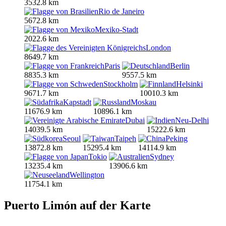
3532.8 km
Rio de Janeiro
5672.8 km
Mexiko-Stadt
2022.6 km
London
8649.7 km
Paris
Berlin
8835.3 km
9557.5 km
Stockholm
Helsinki
9671.7 km
10010.3 km
Kapstadt
Moskau
11676.9 km
10896.1 km
Dubai
Neu-Delhi
14039.5 km
15222.6 km
Seoul
Taipeh
Peking
13872.8 km
15295.4 km
14114.9 km
Tokio
Sydney
13235.4 km
13906.6 km
Wellington
11754.1 km
Puerto Limón auf der Karte