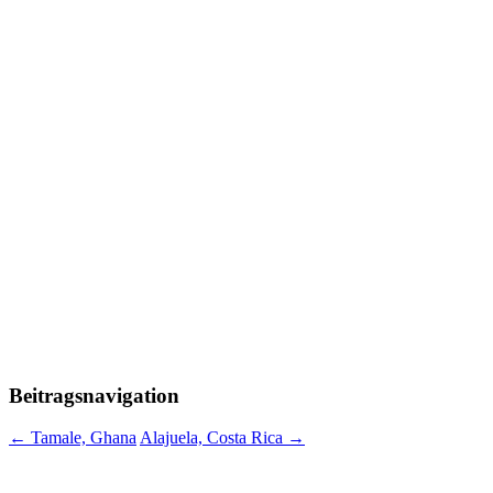
Beitragsnavigation
←
Tamale, Ghana
Alajuela, Costa Rica
→