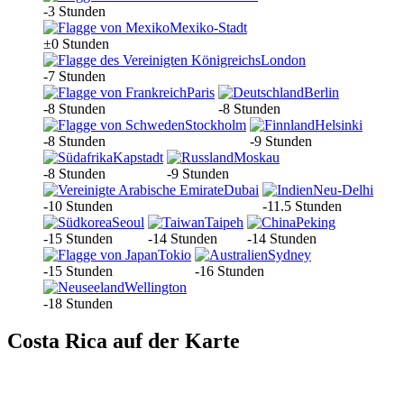
-3 Stunden
Mexiko-Stadt
±0 Stunden
London
-7 Stunden
Paris
Berlin
-8 Stunden
-8 Stunden
Stockholm
Helsinki
-8 Stunden
-9 Stunden
Kapstadt
Moskau
-8 Stunden
-9 Stunden
Dubai
Neu-Delhi
-10 Stunden
-11.5 Stunden
Seoul
Taipeh
Peking
-15 Stunden
-14 Stunden
-14 Stunden
Tokio
Sydney
-15 Stunden
-16 Stunden
Wellington
-18 Stunden
Costa Rica auf der Karte