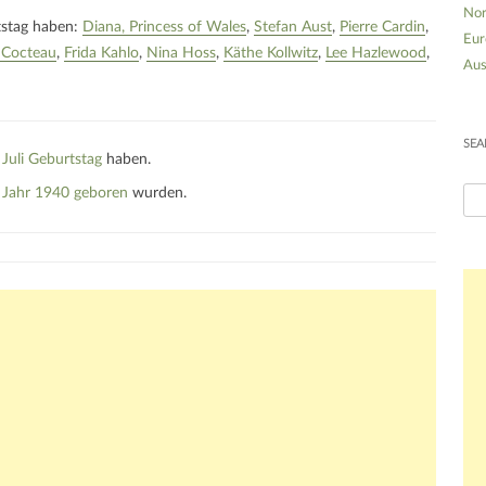
Nor
tstag haben:
Diana, Princess of Wales
Stefan Aust
Pierre Cardin
Eur
 Cocteau
Frida Kahlo
Nina Hoss
Käthe Kollwitz
Lee Hazlewood
Aus
SEA
 Juli Geburtstag
haben.
m Jahr 1940 geboren
wurden.
S
u
c
h
e
n
n
a
c
h
: