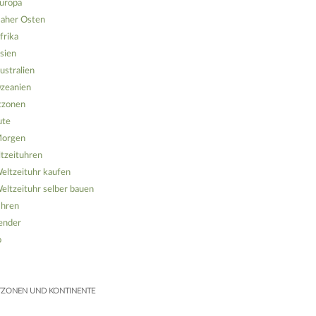
uropa
aher Osten
frika
sien
ustralien
zeanien
tzonen
ute
orgen
tzeituhren
eltzeituhr kaufen
eltzeituhr selber bauen
hren
ender
o
TZONEN UND KONTINENTE