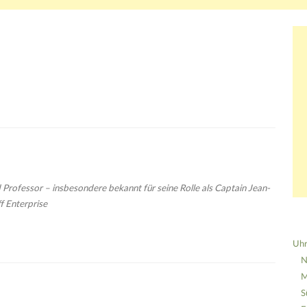
d Professor – insbesondere bekannt für seine Rolle als Captain Jean-
f Enterprise
Uhr
N
M
S