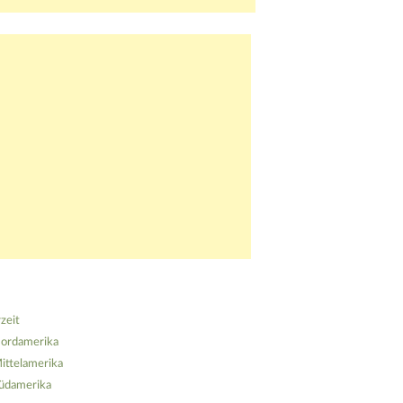
zeit
ordamerika
ittelamerika
üdamerika