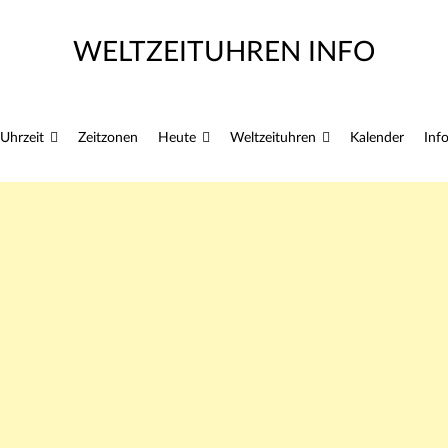
WELTZEITUHREN INFO
Zum
Uhrzeit
Zeitzonen
Heute
Weltzeituhren
Kalender
Inf
Inhalt
springen