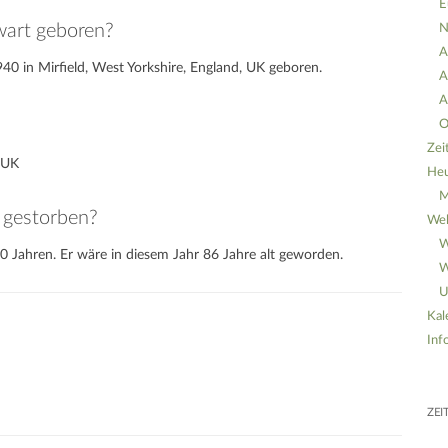
E
wart geboren?
N
A
40 in Mirfield, West Yorkshire, England, UK geboren.
A
A
O
Zei
, UK
He
M
 gestorben?
Wel
W
0 Jahren. Er wäre in diesem Jahr 86 Jahre alt geworden.
W
U
Kal
Inf
ZEI