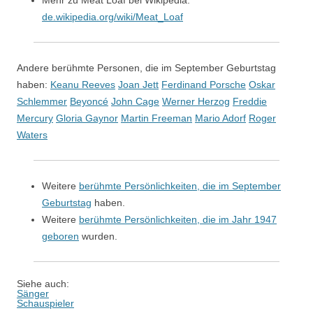
Mehr zu Meat Loaf bei Wikipedia:
de.wikipedia.org/wiki/Meat_Loaf
Andere berühmte Personen, die im September Geburtstag
haben:
Keanu Reeves
Joan Jett
Ferdinand Porsche
Oskar
Schlemmer
Beyoncé
John Cage
Werner Herzog
Freddie
Mercury
Gloria Gaynor
Martin Freeman
Mario Adorf
Roger
Waters
Weitere
berühmte Persönlichkeiten, die im September
Geburtstag
haben.
Weitere
berühmte Persönlichkeiten, die im Jahr 1947
geboren
wurden.
Siehe auch:
Sänger
Schauspieler