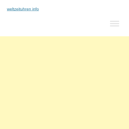
weltzeituhren info
Zum
Inhalt
springen