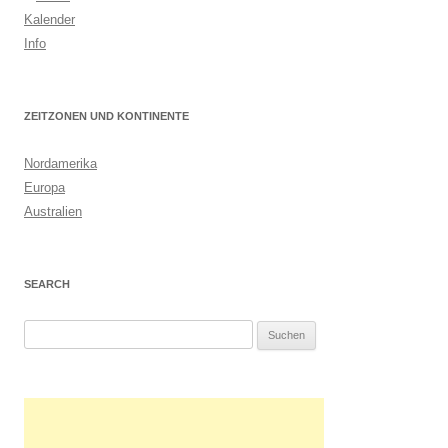
Kalender
Info
ZEITZONEN UND KONTINENTE
Nordamerika
Europa
Australien
SEARCH
S
u
c
h
e