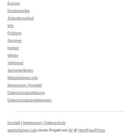
Europa
Nordamerika
Zeitunterschied
Info
Frühling
Sommer
Herbst
Winter
Vollmond
Semesterferien
Weltzeituhren.info
Impressum / Kontakt
Datenschutzerklärung
Datenschutzeinstellungen
Kontakt
|
Impressum
|
Datenschutz
weltzeituhren.info
ist ein Projekt von
till
@
Herr/Frau/Firma