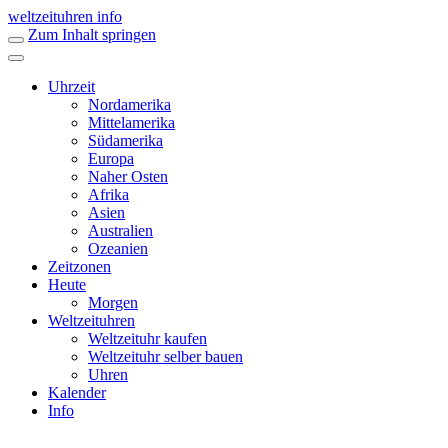
weltzeituhren info
Zum Inhalt springen
Uhrzeit
Nordamerika
Mittelamerika
Südamerika
Europa
Naher Osten
Afrika
Asien
Australien
Ozeanien
Zeitzonen
Heute
Morgen
Weltzeituhren
Weltzeituhr kaufen
Weltzeituhr selber bauen
Uhren
Kalender
Info