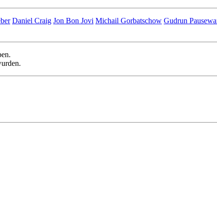
eber
Daniel Craig
Jon Bon Jovi
Michail Gorbatschow
Gudrun Pausewa
en.
urden.