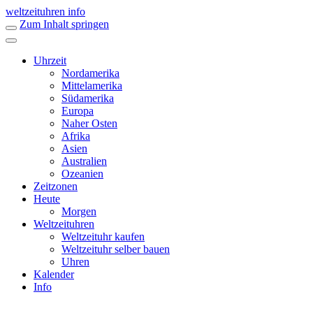
weltzeituhren info
Zum Inhalt springen
Uhrzeit
Nordamerika
Mittelamerika
Südamerika
Europa
Naher Osten
Afrika
Asien
Australien
Ozeanien
Zeitzonen
Heute
Morgen
Weltzeituhren
Weltzeituhr kaufen
Weltzeituhr selber bauen
Uhren
Kalender
Info