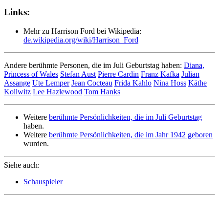
Links:
Mehr zu Harrison Ford bei Wikipedia:
de.wikipedia.org/wiki/Harrison_Ford
Andere berühmte Personen, die im Juli Geburtstag haben:
Diana,
Princess of Wales
Stefan Aust
Pierre Cardin
Franz Kafka
Julian
Assange
Ute Lemper
Jean Cocteau
Frida Kahlo
Nina Hoss
Käthe
Kollwitz
Lee Hazlewood
Tom Hanks
Weitere
berühmte Persönlichkeiten, die im Juli Geburtstag
haben.
Weitere
berühmte Persönlichkeiten, die im Jahr 1942 geboren
wurden.
Siehe auch:
Schauspieler