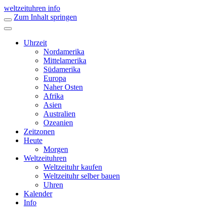
weltzeituhren info
Zum Inhalt springen
Uhrzeit
Nordamerika
Mittelamerika
Südamerika
Europa
Naher Osten
Afrika
Asien
Australien
Ozeanien
Zeitzonen
Heute
Morgen
Weltzeituhren
Weltzeituhr kaufen
Weltzeituhr selber bauen
Uhren
Kalender
Info