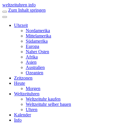
weltzeituhren info
Zum Inhalt springen
Uhrzeit
Nordamerika
Mittelamerika
Südamerika
Europa
Naher Osten
Afrika
Asien
Australien
Ozeanien
Zeitzonen
Heute
Morgen
Weltzeituhren
Weltzeituhr kaufen
Weltzeituhr selber bauen
Uhren
Kalender
Info