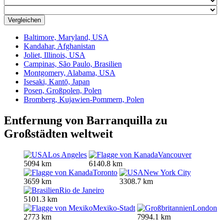
Vergleichen
Baltimore, Maryland, USA
Kandahar, Afghanistan
Joliet, Illinois, USA
Campinas, São Paulo, Brasilien
Montgomery, Alabama, USA
Isesaki, Kantō, Japan
Posen, Großpolen, Polen
Bromberg, Kujawien-Pommern, Polen
Entfernung von Barranquilla zu
Großstädten weltweit
Los Angeles
Vancouver
5094 km
6140.8 km
Toronto
New York City
3659 km
3308.7 km
Rio de Janeiro
5101.3 km
Mexiko-Stadt
London
2773 km
7994.1 km