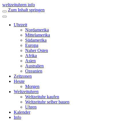
weltzeituhren info
Zum Inhalt springen
Uhrzeit
Nordamerika
Mittelamerika
Südamerika
Europa
Naher Osten
Afrika
Asien
Australien
Ozeanien
Zeitzonen
Heute
Morgen
Weltzeituhren
Weltzeituhr kaufen
Weltzeituhr selber bauen
Uhren
Kalender
Info