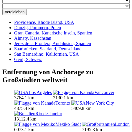
Vergleichen
Providence, Rhode Island, USA
Danzig, Pommern, Polen
Gran Canaria, Kanarische Inseln, Spanien
Almaty, Kasachstan
Jerez de la Frontera, Andalusien, Spanien
Saarbrücken, Saarland, Deutschland
San Bernardino, Kalifornien, USA
Genf, Schweiz
Entfernung von Anchorage zu
Großstädten weltweit
Los Angeles
Vancouver
3764.1 km
2130.1 km
Toronto
New York City
4875.4 km
5409.8 km
Rio de Janeiro
13112.4 km
Mexiko-Stadt
London
6073.1 km
7195.3 km