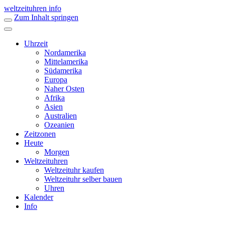
weltzeituhren info
Zum Inhalt springen
Uhrzeit
Nordamerika
Mittelamerika
Südamerika
Europa
Naher Osten
Afrika
Asien
Australien
Ozeanien
Zeitzonen
Heute
Morgen
Weltzeituhren
Weltzeituhr kaufen
Weltzeituhr selber bauen
Uhren
Kalender
Info