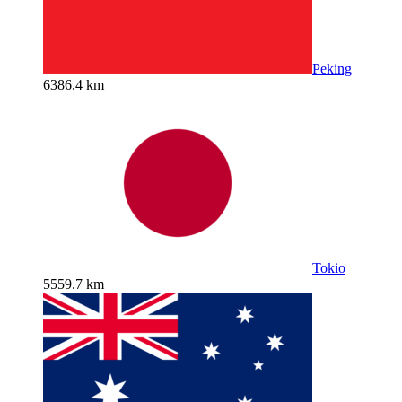
Peking
6386.4 km
Tokio
5559.7 km