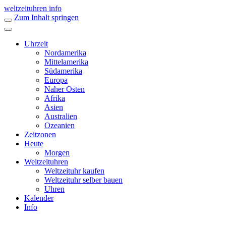
weltzeituhren info
Zum Inhalt springen
Uhrzeit
Nordamerika
Mittelamerika
Südamerika
Europa
Naher Osten
Afrika
Asien
Australien
Ozeanien
Zeitzonen
Heute
Morgen
Weltzeituhren
Weltzeituhr kaufen
Weltzeituhr selber bauen
Uhren
Kalender
Info