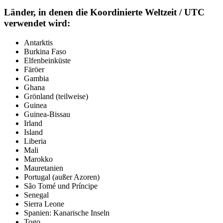
Länder, in denen die Koordinierte Weltzeit / UTC
verwendet wird:
Antarktis
Burkina Faso
Elfenbeinküste
Färöer
Gambia
Ghana
Grönland (teilweise)
Guinea
Guinea-Bissau
Irland
Island
Liberia
Mali
Marokko
Mauretanien
Portugal (außer Azoren)
São Tomé und Príncipe
Senegal
Sierra Leone
Spanien: Kanarische Inseln
Togo